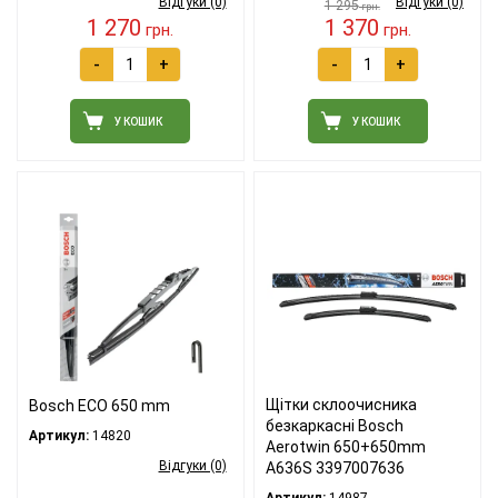
Відгуки (0)
Відгуки (0)
1 295
грн.
1 270
1 370
грн.
грн.
-
+
-
+
У КОШИК
У КОШИК
Щітки склоочисника
Bosch ECO 650 mm
безкаркасні Bosch
Артикул:
14820
Aerotwin 650+650mm
Відгуки (0)
A636S 3397007636
Артикул:
14987