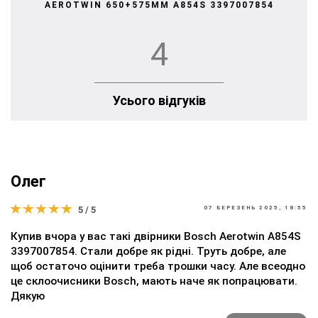
AEROTWIN 650+575MM A854S 3397007854
4
Усього відгуків
Олег
5 / 5
07 БЕРЕЗЕНЬ 2025, 18:55
Купив вчора у вас такі двірники Bosch Aerotwin A854S
3397007854. Стали добре як рідні. Труть добре, але
щоб остаточо оцінити треба трошки часу. Але всеодно
це склоочисники Bosch, мають наче як попрацювати.
Дякую