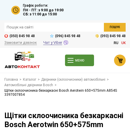
Графік роботи:
ПН - ПТ: з 9:00 до 19:00
СБ: з 11:00 до 15:00
ПОШУК
(050) 845 98 48
(096) 845 98 48
(093) 845 98 48
Замовити дзвінок
Чат у Viber
RU
UK
МЕНЮ
Головна
>
Каталог
>
Двірники (склоочисники) автомобільні
>
Автомобільні двірники Bosch
>
Щітки склоочисника безкаркасні Bosch Aerotwin 650+575mm A854S
3397007854
Щітки склоочисника безкаркасні
Bosch Aerotwin 650+575mm