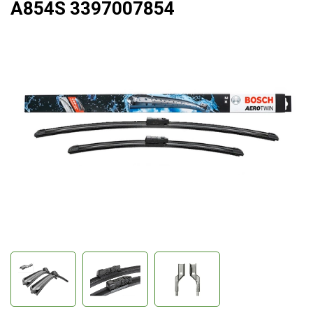
A854S 3397007854