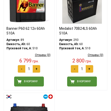
Banner P60 62 12v 60Ah
Medalist 70B24LS 60Ah
510A
510A
Артикул:
89
Артикул:
293
Емкость, Ah:
60
Емкость, Ah:
60
Пусковой ток, A:
510
Пусковой ток, A:
510
Отзывы (0)
Отзывы (0)
6 799
2 800
грн.
грн.
-
+
-
+
В КОРЗИНУ
В КОРЗИНУ
Правый плюс