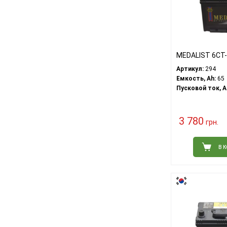
MEDALIST 6СТ-
Артикул:
294
Емкость, Ah:
65
Пусковой ток, A
3 780
грн.
В 