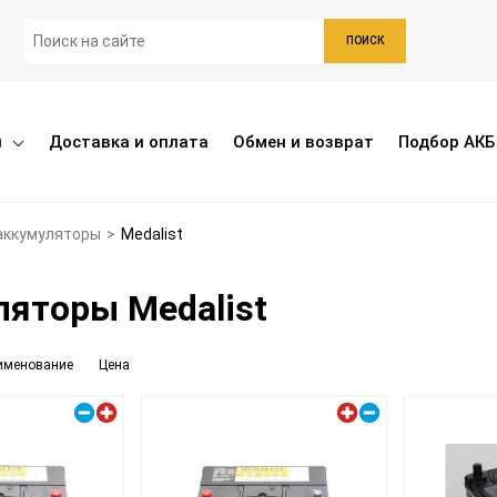
ПОИСК
ы
Доставка и оплата
Обмен и возврат
Подбор АКБ
аккумуляторы
>
Medalist
яторы Medalist
именование
Цена
Правый плюс
Левый плюс