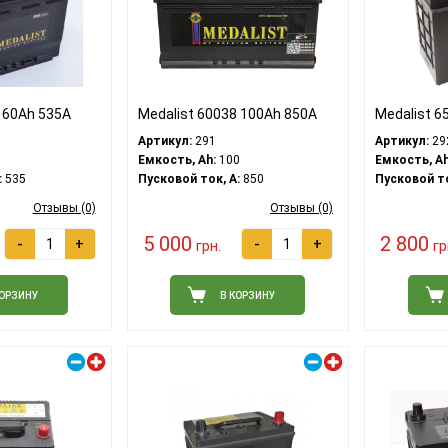
 60Ah 535A
Medalist 60038 100Ah 850A
Medalist 6
Артикул:
291
Артикул:
29
Емкость, Ah:
100
Емкость, Ah
:
535
Пусковой ток, A:
850
Пусковой то
Отзывы (0)
Отзывы (0)
5 000
2 800
-
+
-
+
грн.
гр
КОРЗИНУ
В КОРЗИНУ
Правый плюс
Правый плюс