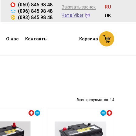
(050) 845 98 48
RU
Заказать звонок
(096) 845 98 48
Чат в Viber
UK
(093) 845 98 48
О нас
Контакты
Корзина
Всего результатов:
14
Левый плюс
Правый плюс