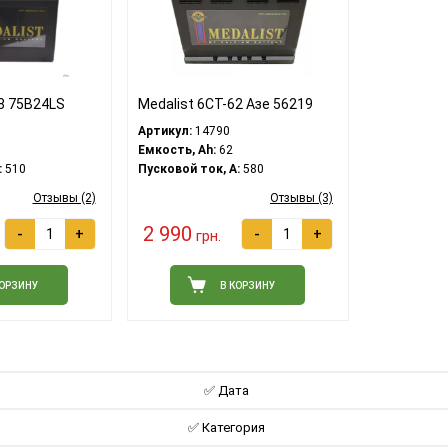
58 75B24LS
Medalist 6СТ-62 Азе 56219
Артикул:
14790
Емкость, Ah:
62
:
510
Пусковой ток, A:
580
Отзывы (2)
Отзывы (3)
2 990
-
+
-
+
грн.
КОРЗИНУ
В КОРЗИНУ
✅ Дата
✅ Категория