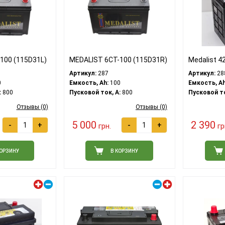
100 (115D31L)
MEDALIST 6СТ-100 (115D31R)
Medalist 4
Артикул:
287
Артикул:
28
0
Емкость, Ah:
100
Емкость, Ah
:
800
Пусковой ток, A:
800
Пусковой то
Отзывы (0)
Отзывы (0)
5 000
2 390
-
+
-
+
грн.
гр
КОРЗИНУ
В КОРЗИНУ
Левый плюс
Правый плюс