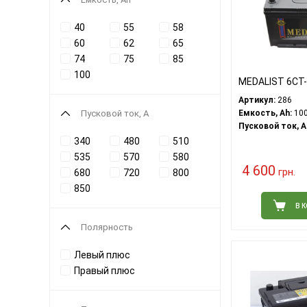
40
55
58
60
62
65
74
75
85
100
MEDALIST 6СТ-
Артикул:
286
Пусковой ток, A
Емкость, Ah:
10
Пусковой ток, A
340
480
510
535
570
580
4 600
грн.
680
720
800
850
В 
Полярность
Левый плюс
Правый плюс