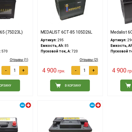
65 (75D23L)
MEDALIST 6СТ-85 105D26L
Medalist 6
Артикул:
295
Артикул:
29
Емкость, Ah:
85
Емкость, Ah
:
570
Пусковой ток, A:
720
Пусковой то
Отзывы (1)
Отзывы (2)
4 900
4 900
-
+
-
+
грн.
гр
КОРЗИНУ
В КОРЗИНУ
Правый плюс
Правый плюс