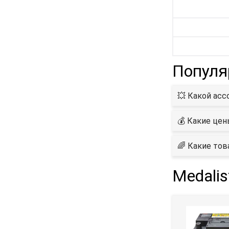
Популя
💥 Какой асс
💰 Какие цен
🌈 Какие тов
Medali