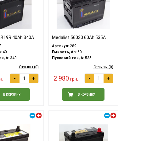
2B19R 40Ah 340A
Medalist 56030 60Ah 535A
8
Артикул:
289
:
40
Емкость, Ah:
60
к, A:
340
Пусковой ток, A:
535
Отзывы (0)
Отзывы (0)
2 980
-
+
-
+
н.
грн.
В КОРЗИНУ
В КОРЗИНУ
Правый плюс
Правый плюс