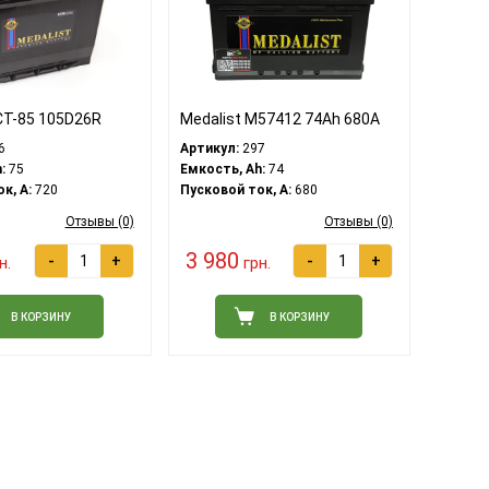
CT-85 105D26R
Medalist M57412 74Ah 680A
6
Артикул:
297
:
75
Емкость, Ah:
74
к, A:
720
Пусковой ток, A:
680
Отзывы (0)
Отзывы (0)
3 980
-
+
-
+
н.
грн.
В КОРЗИНУ
В КОРЗИНУ