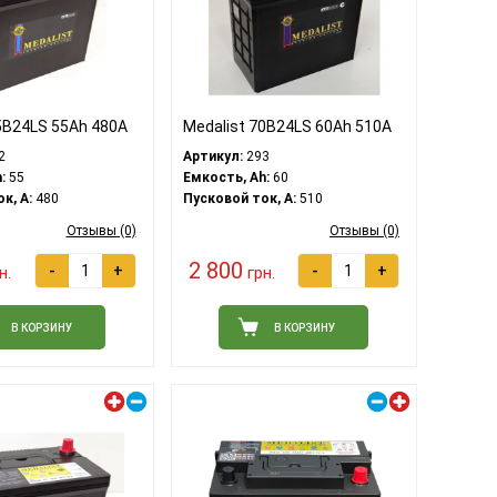
5B24LS 55Ah 480A
Medalist 70B24LS 60Ah 510A
2
Артикул:
293
:
55
Емкость, Ah:
60
к, A:
480
Пусковой ток, A:
510
Отзывы (0)
Отзывы (0)
2 800
-
+
-
+
н.
грн.
В КОРЗИНУ
В КОРЗИНУ
Левый плюс
Правый плюс