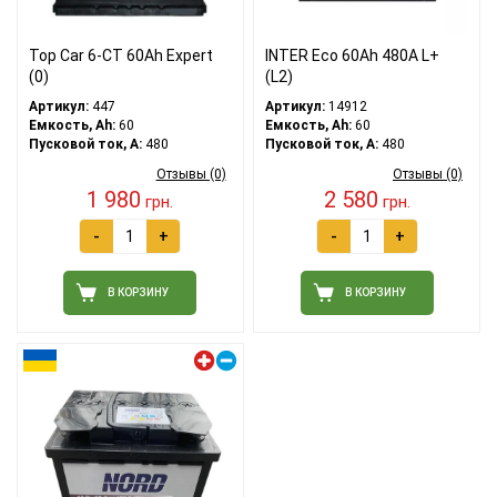
Top Car 6-CT 60Ah Expert
INTER Eco 60Ah 480A L+
(0)
(L2)
Артикул:
447
Артикул:
14912
Емкость, Ah:
60
Емкость, Ah:
60
Пусковой ток, A:
480
Пусковой ток, A:
480
Отзывы (0)
Отзывы (0)
1 980
2 580
грн.
грн.
-
+
-
+
В КОРЗИНУ
В КОРЗИНУ
Левый плюс