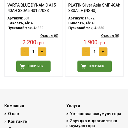
VARTA BLUE DYNAMIC A15
PLATIN Silver Asia SMF 40Ah
40AH 330A 540127033
330A L+ (NS40)
Артикул:
501
Артикул:
14872
Емкость, Ah:
40
Емкость, Ah:
40
Пусковой ток, A:
330
Пусковой ток, A:
330
Отзывы (0)
Отзывы (0)
2 200
1 900
грн.
грн.
-
+
-
+
В КОРЗИНУ
В КОРЗИНУ
Компания
Услуги
О нас
Установка аккумулятора
Зарядка и диагностика
Контакты
аккумулятора