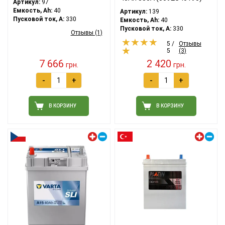
Артикул:
97
Емкость, Ah:
40
Артикул:
139
Пусковой ток, A:
330
Емкость, Ah:
40
Пусковой ток, A:
330
Отзывы (1)
5 /
Отзывы
5
(3)
7 666
2 420
грн.
грн.
-
+
-
+
В КОРЗИНУ
В КОРЗИНУ
Левый плюс
Левый плюс