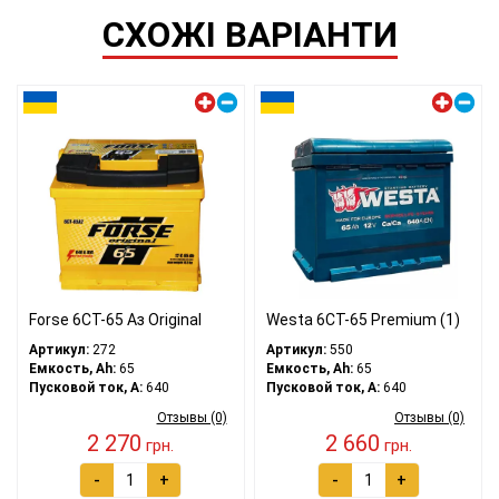
СХОЖІ ВАРІАНТИ
Левый плюс
Левый плюс
Forse 6СТ-65 Аз Original
Westa 6CT-65 Premium (1)
Артикул:
272
Артикул:
550
Емкость, Ah:
65
Емкость, Ah:
65
Пусковой ток, A:
640
Пусковой ток, A:
640
Отзывы (0)
Отзывы (0)
2 270
2 660
грн.
грн.
-
+
-
+