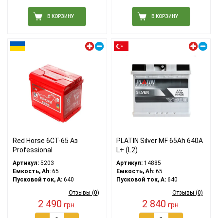
В КОРЗИНУ
В КОРЗИНУ
Левый плюс
Левый плюс
Red Horse 6СТ-65 Аз
PLATIN Silver MF 65Ah 640A
Professional
L+ (L2)
Артикул:
5203
Артикул:
14885
Емкость, Ah:
65
Емкость, Ah:
65
Пусковой ток, A:
640
Пусковой ток, A:
640
Отзывы (0)
Отзывы (0)
2 490
2 840
грн.
грн.