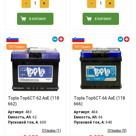
-
+
-
+
В КОРЗИНУ
В КОРЗИНУ
Правый плюс
Правый плюс
ТОП Продаж
ТОП Продаж
Topla Top6CT-62 АзЕ (118
Topla Top6CT-66 АзЕ (118
662)
666)
Артикул:
483
Артикул:
484
Емкость, Ah:
62
Емкость, Ah:
66
Пусковой ток, A:
600
Пусковой ток, A:
640
Отзывы (1)
Отзывы (0)