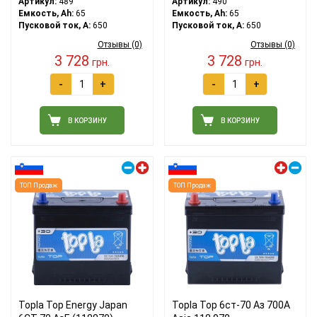
Артикул:
489
Артикул:
490
Емкость, Ah:
65
Емкость, Ah:
65
Пусковой ток, A:
650
Пусковой ток, A:
650
Отзывы (0)
Отзывы (0)
3 728
3 728
грн.
грн.
-
+
-
+
В КОРЗИНУ
В КОРЗИНУ
Правый плюс
Левый плюс
ТОП Продаж
ТОП Продаж
Topla Top Energy Japan
Topla Top 6ст-70 Аз 700A