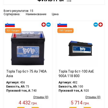
Всего результатов:
15
Сортировка:
Наименование
Цена
Левый плюс
Правый плюс
ТОП Продаж
ТОП Продаж
Topla Top 6ст-75 Аз 740A
Topla Top 6ст-100 АзЕ
Asia
900A 118 800
Артикул:
456
Артикул:
482
Емкость, Ah:
75
Емкость, Ah:
100
Пусковой ток, A:
740
Пусковой ток, A:
920
Отзывы (0)
Отзывы (0)
4 432
5 714
грн.
грн.