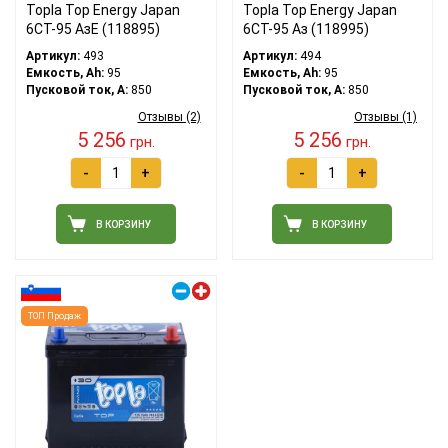
Topla Top Energy Japan
Topla Top Energy Japan
6CT-95 АзЕ (118895)
6CT-95 Аз (118995)
Артикул:
493
Артикул:
494
Емкость, Ah:
95
Емкость, Ah:
95
Пусковой ток, A:
850
Пусковой ток, A:
850
Отзывы (2)
Отзывы (1)
5 256
5 256
грн.
грн.
-
+
-
+
В КОРЗИНУ
В КОРЗИНУ
Правый плюс
ТОП Продаж