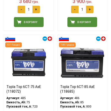
3 680
3 900
грн.
грн.
-
+
-
+
В КОРЗИНУ
В КОРЗИНУ
Правый плюс
Правый плюс
ТОП Продаж
ТОП Продаж
Topla Top 6CT-75 АзE
Topla Top 6CT-85 АзE
(118072)
(118685)
Артикул:
485
Артикул:
486
Емкость, Ah:
75
Емкость, Ah:
85
Пусковой ток, A:
720
Пусковой ток, A:
800