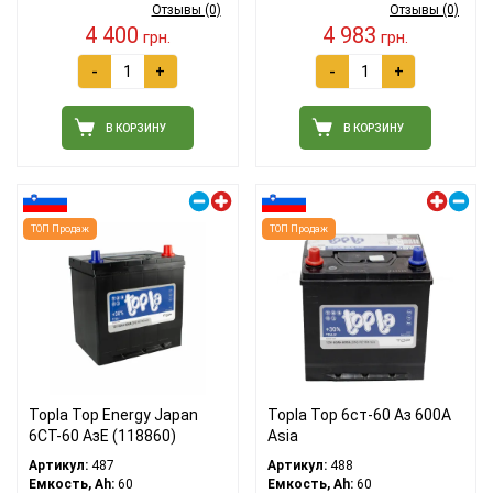
Отзывы (0)
Отзывы (0)
4 400
4 983
грн.
грн.
-
+
-
+
В КОРЗИНУ
В КОРЗИНУ
Правый плюс
Левый плюс
ТОП Продаж
ТОП Продаж
Topla Top Energy Japan
Topla Top 6ст-60 Аз 600A
6CT-60 АзE (118860)
Asia
Артикул:
487
Артикул:
488
Емкость, Ah:
60
Емкость, Ah:
60