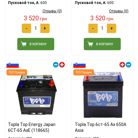
Пусковой ток, A:
600
Пусковой ток, A:
600
Отзывы (0)
Отзывы (0)
3 520
3 520
грн.
грн.
-
+
-
+
В КОРЗИНУ
В КОРЗИНУ
Правый плюс
Левый плюс
ТОП Продаж
ТОП Продаж
Topla Top Energy Japan
Topla Top 6ст-65 Аз 650А
6CT-65 АзЕ (118665)
Asia