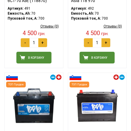
6CT-70 АзЕ (118870)
Asia 118 970
Артикул:
491
Артикул:
492
Емкость, Ah:
70
Емкость, Ah:
70
Пусковой ток, A:
700
Пусковой ток, A:
700
Отзывы (0)
Отзывы (0)
4 500
4 500
грн.
грн.
-
+
-
+
В КОРЗИНУ
В КОРЗИНУ
Правый плюс
Левый плюс
ТОП Продаж
ТОП Продаж