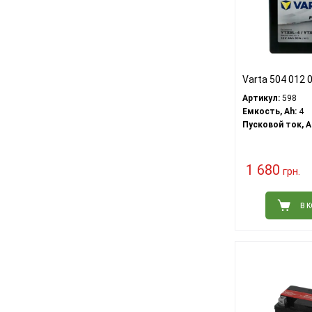
Varta 504 012
Артикул:
598
Емкость, Ah:
4
Пусковой ток, A
1 680
грн.
В 