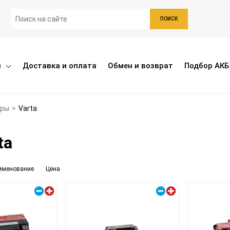
ПОИСК
ы
Доставка и оплата
Обмен и возврат
Подбор АКБ
оры
>
Varta
ta
именование
Цена
Правый плюс
Правый плюс