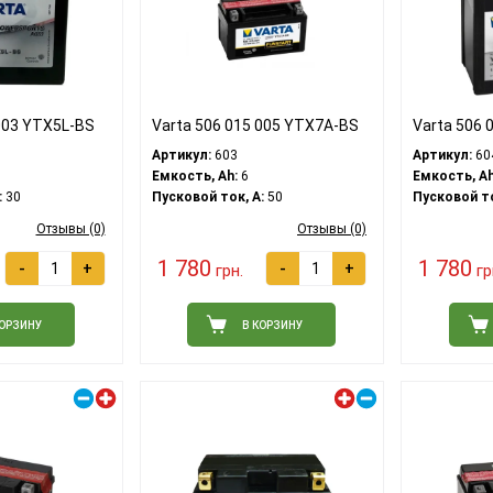
 003 YTX5L-BS
Varta 506 015 005 YTX7A-BS
Varta 506 
Артикул:
603
Артикул:
60
Емкость, Ah:
6
Емкость, Ah
:
30
Пусковой ток, A:
50
Пусковой то
Отзывы (0)
Отзывы (0)
1 780
1 780
-
+
-
+
грн.
гр
КОРЗИНУ
В КОРЗИНУ
Правый плюс
Левый плюс