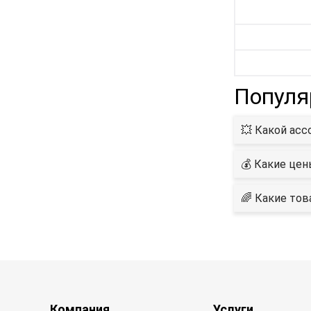
Популя
💥 Какой асс
💰 Какие цен
🌈 Какие тов
Компания
Услуги