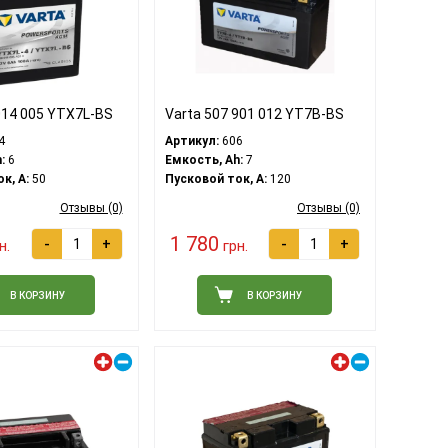
014 005 YTX7L-BS
Varta 507 901 012 YT7B-BS
4
Артикул:
606
:
6
Емкость, Ah:
7
к, A:
50
Пусковой ток, A:
120
Отзывы (0)
Отзывы (0)
1 780
-
+
-
+
н.
грн.
В КОРЗИНУ
В КОРЗИНУ
Левый плюс
Левый плюс