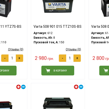
 011 YTZ7S-BS
Varta 508 901 015 TTZ10S-BS
Varta 508 
Артикул:
612
Артикул:
61
Емкость, Ah:
8
Емкость, Ah
:
110
Пусковой ток, A:
150
Пусковой то
Отзывы (0)
Отзывы (0)
2 980
2 800
-
+
-
+
грн.
гр
КОРЗИНУ
В КОРЗИНУ
Левый плюс
Левый плюс