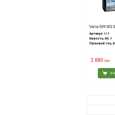
Varta 509 902
Артикул:
619
Емкость, Ah:
9
Пусковой ток, A
2 880
грн.
В 