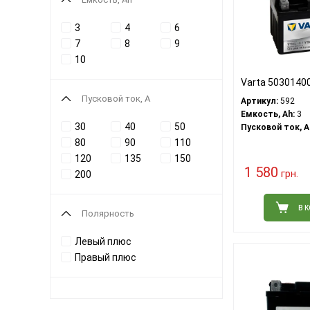
3
4
6
7
8
9
10
Varta 5030140
Пусковой ток, A
Артикул:
592
Емкость, Ah:
3
30
40
50
Пусковой ток, A
80
90
110
120
135
150
1 580
грн.
200
В 
Полярность
Левый плюс
Правый плюс