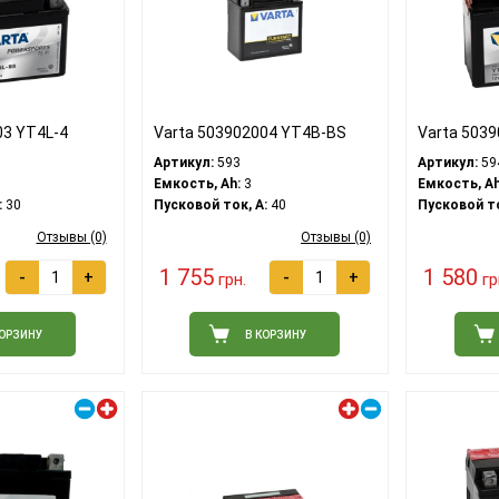
03 YT4L-4
Varta 503902004 YT4B-BS
Varta 503
Артикул:
593
Артикул:
59
Емкость, Ah:
3
Емкость, Ah
:
30
Пусковой ток, A:
40
Пусковой то
Отзывы (0)
Отзывы (0)
1 755
1 580
-
+
-
+
грн.
гр
КОРЗИНУ
В КОРЗИНУ
Правый плюс
Левый плюс