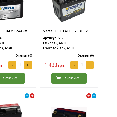
903004 YTR4A-BS
Varta 503 014 003 YT4L-BS
4
Артикул:
597
:
3
Емкость, Ah:
3
к, A:
40
Пусковой ток, A:
30
Отзывы (0)
Отзывы (0)
1 480
-
+
-
+
н.
грн.
В КОРЗИНУ
В КОРЗИНУ
Правый плюс
Левый плюс