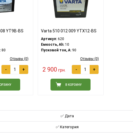
 008 YT9B-BS
Varta 510 012 009 YTX12-BS
Артикул:
620
Емкость, Ah:
10
:
80
Пусковой ток, A:
90
Отзывы (0)
Отзывы (0)
2 900
-
+
-
+
грн.
КОРЗИНУ
В КОРЗИНУ
✅ Дата
✅ Категория