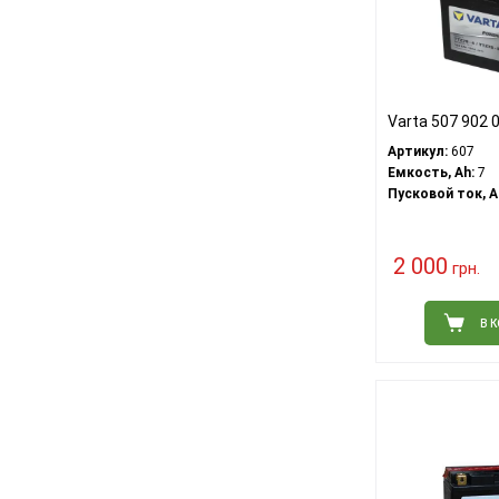
Varta 507 902
Артикул:
607
Емкость, Ah:
7
Пусковой ток, A
2 000
грн.
В 