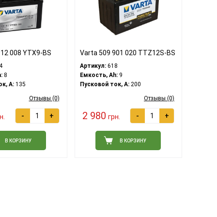
012 008 YTX9-BS
Varta 509 901 020 TTZ12S-BS
4
Артикул:
618
:
8
Емкость, Ah:
9
к, A:
135
Пусковой ток, A:
200
Отзывы (0)
Отзывы (0)
2 980
-
+
-
+
н.
грн.
В КОРЗИНУ
В КОРЗИНУ