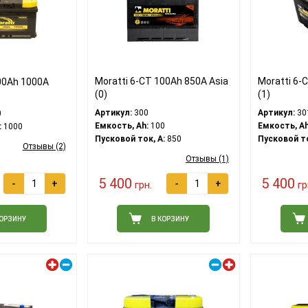
Moratti 6-CT 100Ah 850A Asia
Moratti 6-
00Ah 1000A
(0)
(1)
Артикул:
300
Артикул:
30
0
Емкость, Ah:
100
Емкость, Ah
:
1000
Пусковой ток, A:
850
Пусковой то
Отзывы (2)
Отзывы (1)
5 400
5 400
-
+
-
+
грн.
гр
КОРЗИНУ
В КОРЗИНУ
Левый плюс
Правый плюс