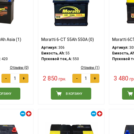
Ah Asia (1)
Moratti 6-CT 55Ah 550A (0)
Moratti 6С
Артикул:
306
Артикул:
30
Емкость, Ah:
55
Емкость, Ah
:
420
Пусковой ток, A:
550
Пусковой то
Отзывы (0)
Отзывы (1)
2 850
3 480
-
+
-
+
грн.
гр
КОРЗИНУ
В КОРЗИНУ
Правый плюс
Правый плюс