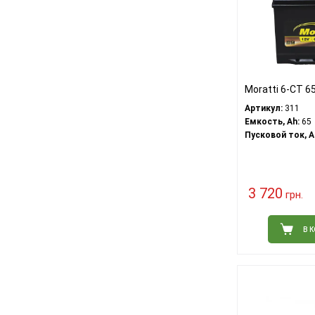
Moratti 6-CT 6
Артикул:
311
Емкость, Ah:
65
Пусковой ток, A
3 720
грн.
В 