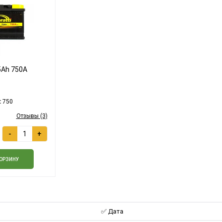
5Ah 750A
:
750
Отзывы (3)
-
+
КОРЗИНУ
✅ Дата