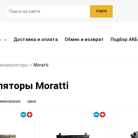
ПОИСК
ы
Доставка и оплата
Обмен и возврат
Подбор АКБ
аккумуляторы
>
Moratti
яторы Moratti
именование
Цена
Правый плюс
Правый плюс