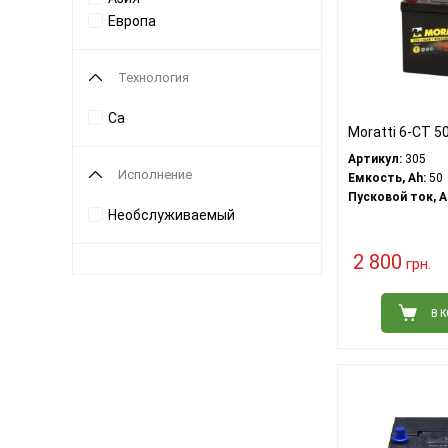
Европа
Технология
Ca
Moratti 6-CT 50
Артикул:
305
Исполнение
Емкость, Ah:
50
Пусковой ток, A
Необслуживаемый
2 800
грн.
В 