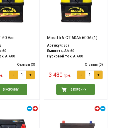
Т-60 Азе
Moratti 6-CT 60Ah 600A (1)
8
Артикул:
309
:
60
Емкость, Ah:
60
к, A:
600
Пусковой ток, A:
600
Отзывы (3)
Отзывы (0)
3 480
-
+
-
+
н.
грн.
В КОРЗИНУ
В КОРЗИНУ
Правый плюс
Левый плюс