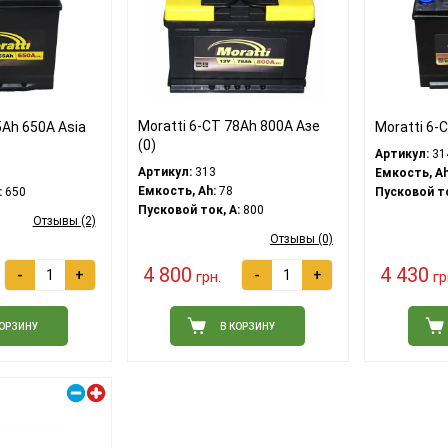
Moratti 6-CT 78Ah 800A Азе
5Ah 650A Asia
Moratti 6-C
(0)
Артикул:
31
Артикул:
313
Емкость, Ah
Емкость, Ah:
78
:
650
Пусковой то
Пусковой ток, A:
800
Отзывы (2)
Отзывы (0)
4 800
4 430
-
+
-
+
грн.
гр
КОРЗИНУ
В КОРЗИНУ
Правый плюс