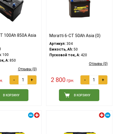
CT 100Ah 850A Asia
Moratti 6-CT 50Ah Asia (0)
Артикул:
304
1
Емкость, Ah:
50
:
100
Пусковой ток, A:
420
к, A:
850
Отзывы (0)
Отзывы (0)
2 800
-
+
-
+
н.
грн.
В КОРЗИНУ
В КОРЗИНУ
Правый плюс
Левый плюс