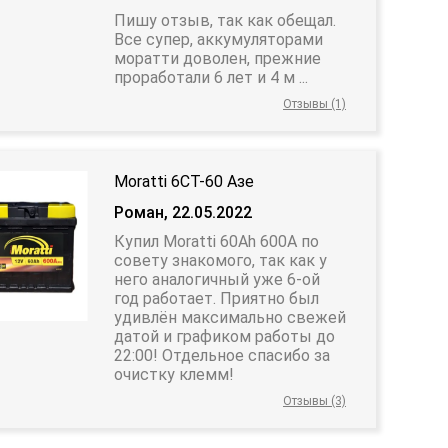
Пишу отзыв, так как обещал.
Все супер, аккумуляторами
моратти доволен, прежние
проработали 6 лет и 4 м ...
Отзывы (1)
Moratti 6СТ-60 Азе
Роман, 22.05.2022
Купил Moratti 60Ah 600A по
совету знакомого, так как у
него аналогичный уже 6-ой
год работает. Приятно был
удивлён максимально свежей
датой и графиком работы до
22:00! Отдельное спасибо за
очистку клемм!
Отзывы (3)