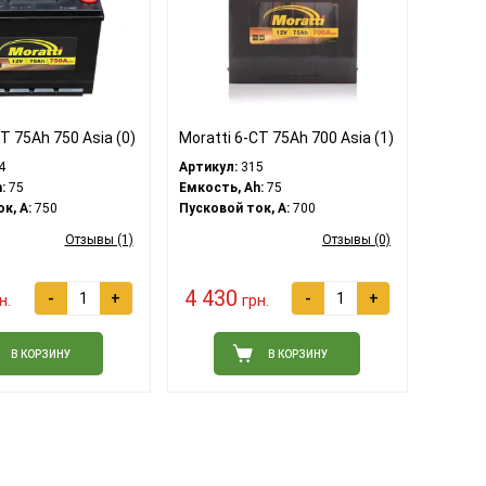
T 75Ah 750 Asia (0)
Moratti 6-CT 75Ah 700 Asia (1)
4
Артикул:
315
:
75
Емкость, Ah:
75
к, A:
750
Пусковой ток, A:
700
Отзывы (1)
Отзывы (0)
4 430
-
+
-
+
н.
грн.
В КОРЗИНУ
В КОРЗИНУ