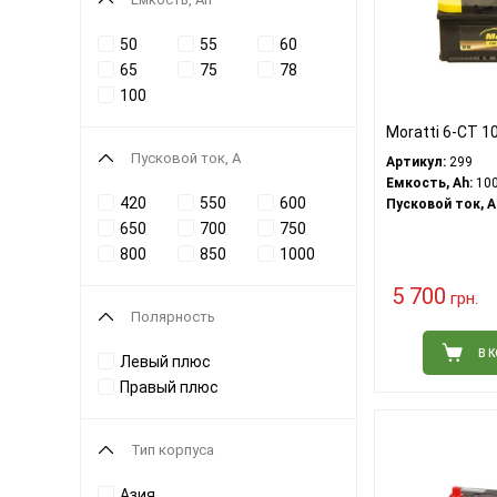
50
55
60
65
75
78
100
Moratti 6-CT 1
Пусковой ток, A
Артикул:
299
Емкость, Ah:
10
420
550
600
Пусковой ток, A
650
700
750
800
850
1000
5 700
грн.
Полярность
В 
Левый плюс
Правый плюс
Тип корпуса
Азия