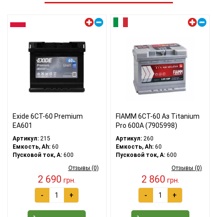
Левый плюс
Левый плюс
Exide 6СТ-60 Premium
FIAMM 6СТ-60 Аз Titanium
EA601
Pro 600А (7905998)
Артикул:
215
Артикул:
260
Емкость, Ah:
60
Емкость, Ah:
60
Пусковой ток, A:
600
Пусковой ток, A:
600
Отзывы (0)
Отзывы (0)
2 690
2 860
грн.
грн.
-
+
-
+