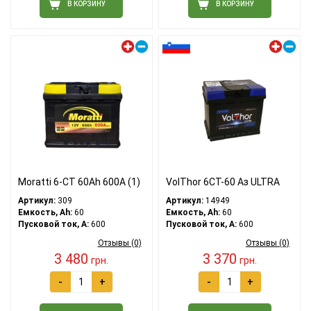
В КОРЗИНУ
В КОРЗИНУ
Левый плюс
Левый плюс
Moratti 6-CT 60Ah 600A (1)
VolThor 6СТ-60 Аз ULTRA
Артикул:
309
Артикул:
14949
Емкость, Ah:
60
Емкость, Ah:
60
Пусковой ток, A:
600
Пусковой ток, A:
600
Отзывы (0)
Отзывы (0)
3 480
3 370
грн.
грн.
-
+
-
+