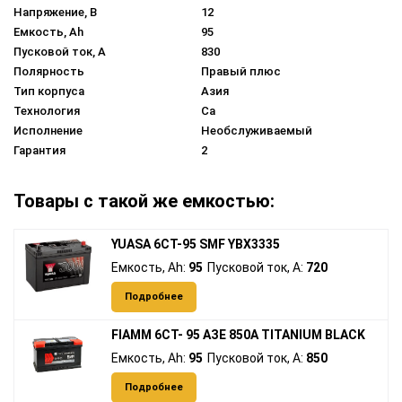
Напряжение, В
12
Емкость, Ah
95
Пусковой ток, A
830
Полярность
Правый плюс
Тип корпуса
Азия
Технология
Ca
Исполнение
Необслуживаемый
Гарантия
2
Товары с такой же емкостью:
YUASA 6СТ-95 SMF YBX3335
Емкость, Ah:
95
Пусковой ток, A:
720
Подробнее
FIAMM 6СТ- 95 АЗЕ 850А TITANIUM BLACK
Емкость, Ah:
95
Пусковой ток, A:
850
Подробнее