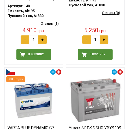
Емкость, Ah:
95
Пусковой ток, A:
830
Артикул:
148
Емкость, Ah:
95
Отзывы (0)
Пусковой ток, A:
830
Отзывы (1)
4 910
5 250
грн.
грн.
-
+
-
+
В КОРЗИНУ
В КОРЗИНУ
Правый плюс
Правый плюс
ТОП Продаж
VARTA BLUE DYNAMIC G7
Yuasa 6СТ-95 SHP YBX5335