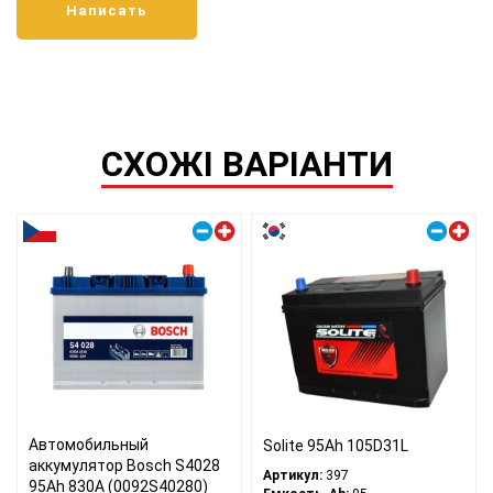
СХОЖІ ВАРІАНТИ
Правый плюс
Правый плюс
Автомобильный
Solite 95Ah 105D31L
аккумулятор Bosch S4028
Артикул:
397
95Ah 830A (0092S40280)