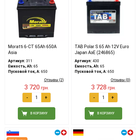
Moratti 6-CT 65Ah 650A
TAB Polar S 65 Ah 12V Euro
Asia
Japan АзЕ (246865)
Артикул:
311
Артикул:
430
Емкость, Ah:
65
Емкость, Ah:
65
Пусковой ток, A:
650
Пусковой ток, A:
650
Отзывы (2)
Отзывы (0)
3 720
3 728
грн.
грн.
-
+
-
+
В КОРЗИНУ
В КОРЗИНУ
Правый плюс
Правый плюс