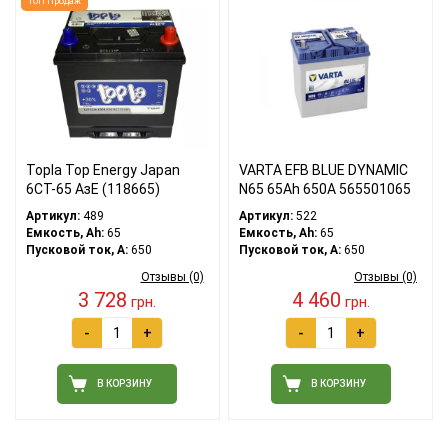
ТОП Продаж
Topla Top Energy Japan
VARTA EFB BLUE DYNAMIC
6CT-65 АзЕ (118665)
N65 65Ah 650A 565501065
Артикул:
489
Артикул:
522
Емкость, Ah:
65
Емкость, Ah:
65
Пусковой ток, A:
650
Пусковой ток, A:
650
Отзывы (0)
Отзывы (0)
3 728
4 460
грн.
грн.
-
+
-
+
В КОРЗИНУ
В КОРЗИНУ