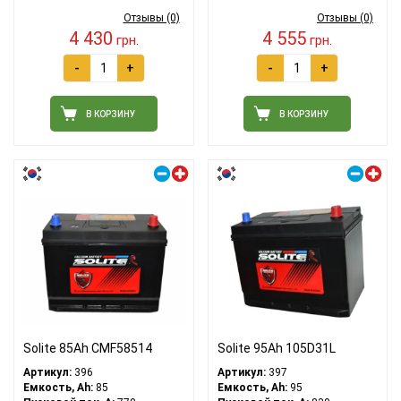
Отзывы (0)
Отзывы (0)
4 430
4 555
грн.
грн.
-
+
-
+
В КОРЗИНУ
В КОРЗИНУ
Правый плюс
Правый плюс
Solite 85Ah CMF58514
Solite 95Ah 105D31L
Артикул:
396
Артикул:
397
Емкость, Ah:
85
Емкость, Ah:
95