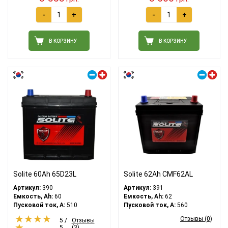
-
+
-
+
В КОРЗИНУ
В КОРЗИНУ
Правый плюс
Правый плюс
Solite 60Ah 65D23L
Solite 62Ah CMF62AL
Артикул:
390
Артикул:
391
Емкость, Ah:
60
Емкость, Ah:
62
Пусковой ток, A:
510
Пусковой ток, A:
560
Отзывы (0)
5 /
Отзывы
5
(3)