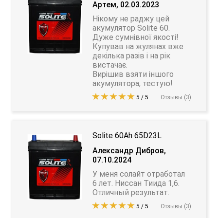
Артем, 02.03.2023
Нікому не раджу цей
акумулятор Solite 60.
Дуже сумнівної якості!
Купував на жулянах вже
декілька разів і на рік
вистачає.
Вирішив взяти іншого
акумулятора, тестую!
5 / 5
Отзывы (3)
Solite 60Ah 65D23L
Александр Дибров,
07.10.2024
У меня солайт отработал
6 лет. Ниссан Тиида 1,6.
Отличный результат.
5 / 5
Отзывы (3)