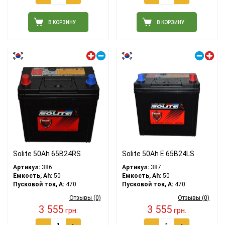
В КОРЗИНУ
В КОРЗИНУ
Левый плюс
Правый плюс
Solite 50Ah 65B24RS
Solite 50Ah Е 65B24LS
Артикул:
386
Артикул:
387
Емкость, Ah:
50
Емкость, Ah:
50
Пусковой ток, A:
470
Пусковой ток, A:
470
Отзывы (0)
Отзывы (0)
3 555
3 555
грн.
грн.