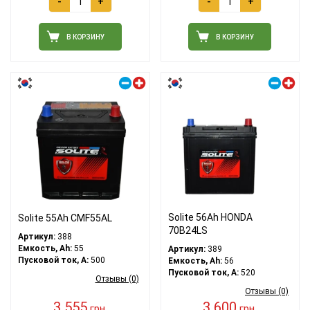
-
+
-
+
В КОРЗИНУ
В КОРЗИНУ
Правый плюс
Правый плюс
Solite 56Ah HONDA
Solite 55Ah CMF55AL
70B24LS
Артикул:
388
Емкость, Ah:
55
Артикул:
389
Пусковой ток, A:
500
Емкость, Ah:
56
Пусковой ток, A:
520
Отзывы (0)
Отзывы (0)
3 555
3 600
грн.
грн.