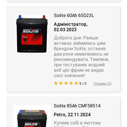
Solite 60Ah 65D23L
Адміністратор,
02.03.2023
Доброго дня. Раніше
активно займались цим
брендом Solite, останніх
два роки намагаємось не
рекомендувати. Тимпаче,
при тестуванях жодний
акб цієї фірми не видає
свої значення!
5 / 5
Отзывы (3)
Solite 85Ah CMF58514
Petro, 22.11.2024
Купляв собі в лютому