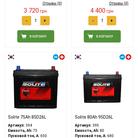
Отзывы (0)
Отзывы (0)
3 720
4 400
грн.
грн.
-
+
-
+
В КОРЗИНУ
В КОРЗИНУ
Правый плюс
Правый плюс
Solite 75Ah 85D26L
Solite 80Ah 95D26L
Артикул:
394
Артикул:
395
Емкость, Ah:
75
Емкость, Ah:
80
Пусковой ток, A:
650
Пусковой ток, A:
680