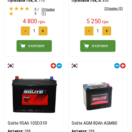
Пусковой ток, A:
770
Пусковой ток, A:
830
Отзывы (0)
5 /
Отзывы
5
(1)
4 800
5 250
грн.
грн.
-
+
-
+
В КОРЗИНУ
В КОРЗИНУ
Левый плюс
Правый плюс
Solite 95Ah 105D31R
Solite AGM 80Ah AGM80
Артикул:
398
Артикул:
399