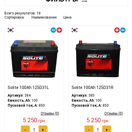
Всего результатов:
18
Сортировка:
Наименование
Цена
Правый плюс
Левый плюс
Solite 100Ah 125D31L
Solite 100Ah 125D31R
Артикул:
384
Артикул:
385
Емкость, Ah:
100
Емкость, Ah:
100
Пусковой ток, A:
850
Пусковой ток, A:
850
Отзывы (0)
Отзывы (0)
5 250
5 250
грн.
грн.
-
+
-
+