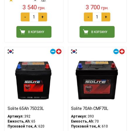
3 540
3 700
грн.
грн.
-
+
-
+
В КОРЗИНУ
В КОРЗИНУ
Правый плюс
Правый плюс
Solite 65Ah 75D23L
Solite 70Ah CMF70L
Артикул:
392
Артикул:
393
Емкость, Ah:
65
Емкость, Ah:
70
Пусковой ток, A:
620
Пусковой ток, A:
610