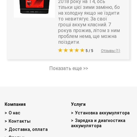
2018 року на Т4, ось
тільки цієї зими заміню, бо
на холодну якщо не їздити
то невитягує. За свої
гроші аккум класний. 7
рокув прожив, літом з ним
проблем нема, ще можна
поїздити.
5 / 5
Отзывы (1)
Показать еще >>
Компания
Услуги
О нас
Установка аккумулятора
Зарядка и диагностика
Контакты
аккумулятора
Доставка, оплата