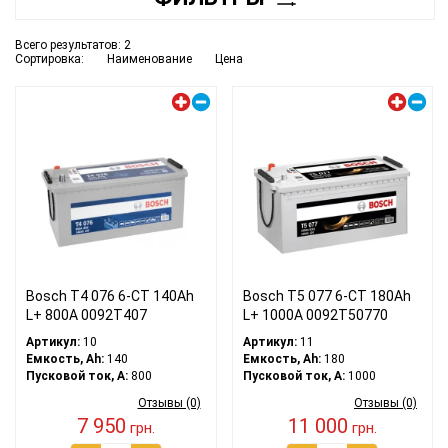
Всего результатов:
2
Сортировка:
Наименование
Цена
Левый плюс
Левый плюс
Bosch T4 076 6-СТ 140Ah
Bosch T5 077 6-СТ 180Ah
L+ 800A 0092T407
L+ 1000A 0092T50770
Артикул:
10
Артикул:
11
Емкость, Ah:
140
Емкость, Ah:
180
Пусковой ток, A:
800
Пусковой ток, A:
1000
Отзывы (0)
Отзывы (0)
7 950
11 000
грн.
грн.