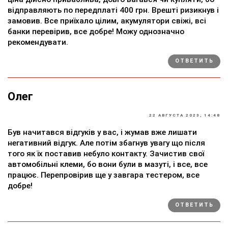
відправляють по передплаті 400 грн. Врешті ризикнув і
замовив. Все приїхало цілим, акумулятори свіжі, всі
банки перевірив, все добре! Можу однозначно
рекомендувати.
ОТВЕТИТЬ
Олег
22 АВГУСТА 2023, 14:48
Був начитався відгуків у вас, і жумав вже лишати
негативний відгук. Але потім збагнув увагу що після
того як їх поставив небуло контакту. Зачистив свої
автомобільні клеми, бо вони були в мазуті, і все, все
працює. Перепровірив ще у завгара тестером, все
добре!
ОТВЕТИТЬ