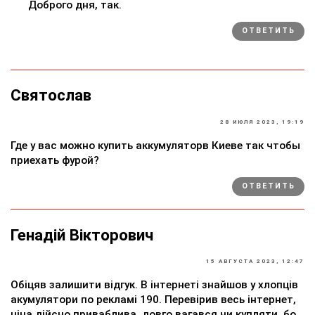
Доброго дня, так.
ОТВЕТИТЬ
Святослав
28 ИЮЛЯ 2023, 19:19
Где у вас можно купить аккумуляторв Киеве так чтобы
приехать фурой?
ОТВЕТИТЬ
Генадій Вікторович
15 АВГУСТА 2023, 12:47
Обіцяв залишити відгук. В інтернеті знайшов у хлопців
акумулятори по рекламі 190. Перевірив весь інтернет,
ціна дійсно приваблива, довго вагався чи купляти, бо