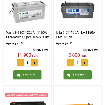
Varta N9 6СТ-225Ah 1150A
Ista 6-СТ 190Ah L+ 1150A
ProMotive Super Heavy Duty
Prof Truck
Артикул:
19
Артикул:
32
Отзывы (0)
Отзывы (0)
11 900
5 800
грн.
грн.
-
+
-
+
В КОРЗИНУ
В КОРЗИНУ
БЕЗПЕЧНА ДОСТАВКА НОВОЮ ПОШТОЮ