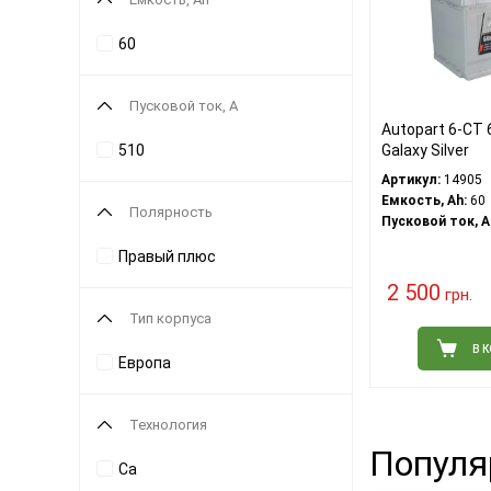
60
Пусковой ток, A
Autopart 6-СТ
510
Galaxy Silver
Артикул:
14905
Емкость, Ah:
60
Полярность
Пусковой ток, A
Правый плюс
2 500
грн.
Тип корпуса
В 
Европа
Технология
Популя
Ca