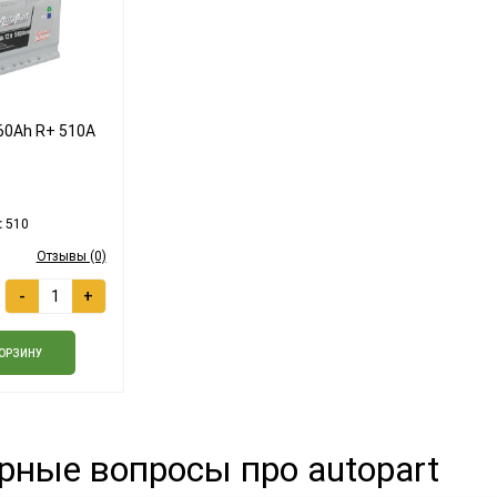
 60Ah R+ 510A
:
510
Отзывы (0)
-
+
КОРЗИНУ
рные вопросы про autopart