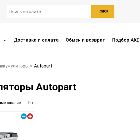
ПОИСК
ы
Доставка и оплата
Обмен и возврат
Подбор АКБ
аккумуляторы
>
Autopart
яторы Autopart
именование
Цена
Правый плюс